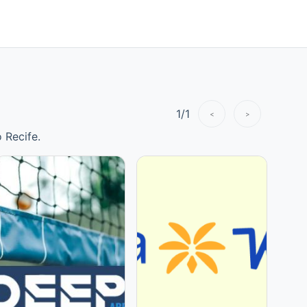
1
/
1
<
>
 Recife.