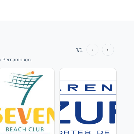
1
/
2
<
>
no Pernambuco.