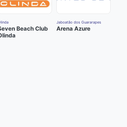
linda
Jaboatão dos Guararapes
Afogad
Seven Beach Club
Arena Azure
Are
Olinda