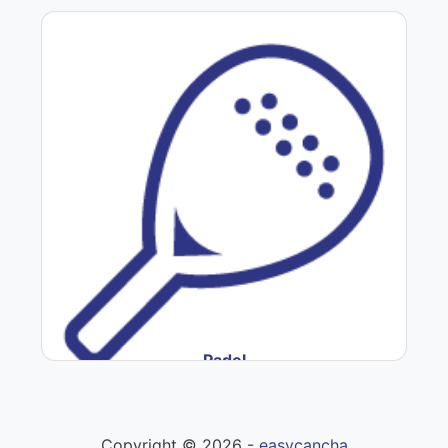
Padel
Copyright ©
2026
-
easycancha