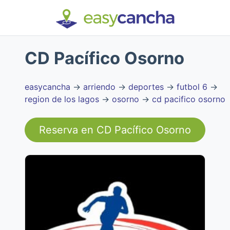
CD Pacífico Osorno
easycancha
→
arriendo
→
deportes
→
futbol 6
→
region de los lagos
→
osorno
→
cd pacifico osorno
Reserva en
CD Pacífico Osorno