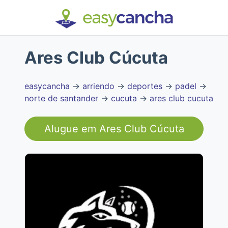
Ares Club Cúcuta
easycancha
→
arriendo
→
deportes
→
padel
→
norte de santander
→
cucuta
→
ares club cucuta
Alugue em
Ares Club Cúcuta