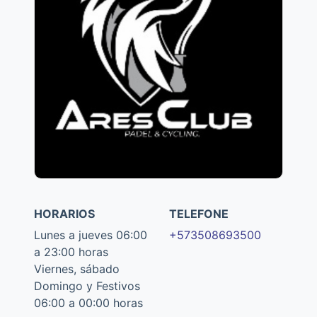
HORARIOS
TELEFONE
Lunes a jueves 06:00
+573508693500
a 23:00 horas
Viernes, sábado
Domingo y Festivos
06:00 a 00:00 horas