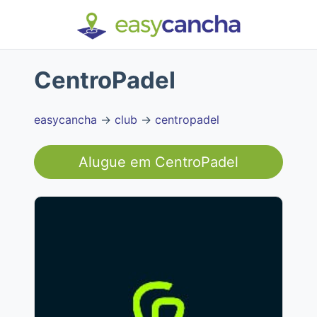
CentroPadel
easycancha
→
club
→
centropadel
Alugue em
CentroPadel