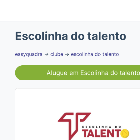
Escolinha do talento
easyquadra
→
clube
→
escolinha do talento
Alugue em
Escolinha do talent