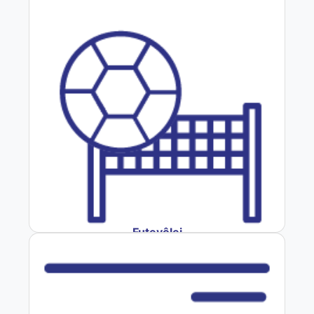
Futevôlei