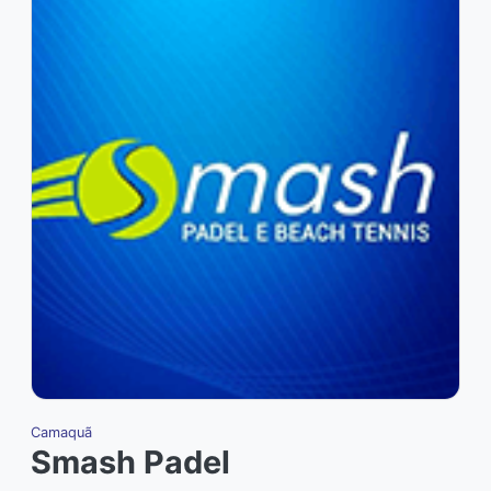
Camaquã
P
Smash Padel