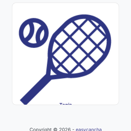
Tenis
Copyright ©
2026
-
easycancha