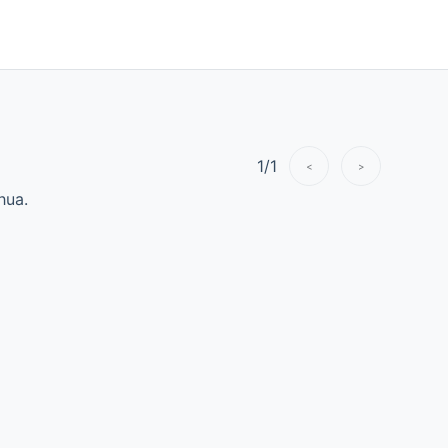
1
/
1
<
>
hua.