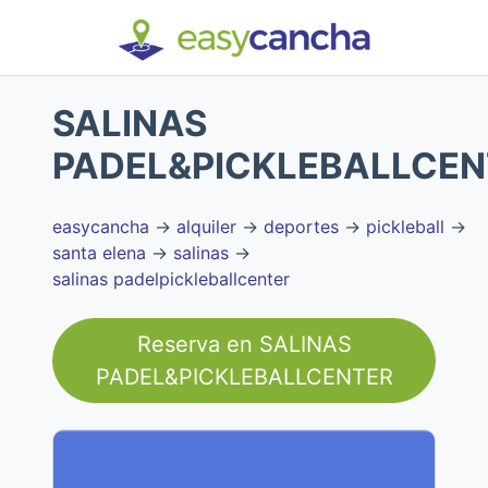
SALINAS
PADEL&PICKLEBALLCEN
easycancha
→
alquiler
→
deportes
→
pickleball
→
santa elena
→
salinas
→
salinas padelpickleballcenter
Reserva en
SALINAS
PADEL&PICKLEBALLCENTER