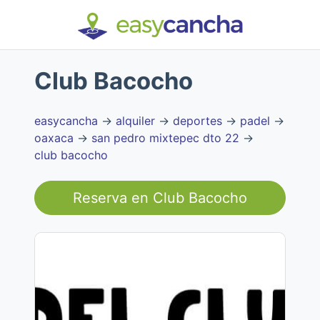
Club Bacocho
easycancha
→
alquiler
→
deportes
→
padel
→
oaxaca
→
san pedro mixtepec dto 22
→
club bacocho
Reserva en
Club Bacocho