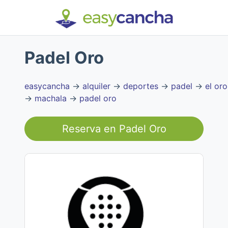
Padel Oro
easycancha
→
alquiler
→
deportes
→
padel
→
el oro
→
machala
→
padel oro
Reserva en
Padel Oro