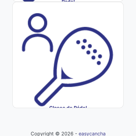
Padel
Clases de Pádel
Copyright ©
2026
-
easycancha