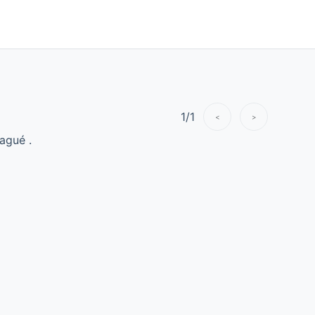
1
/
1
<
>
agué .