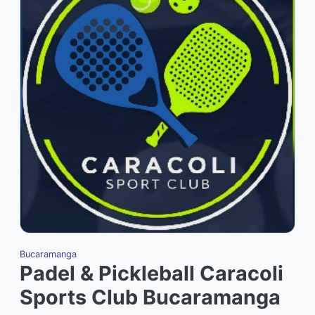
Bucaramanga
B
Padel & Pickleball Caracoli
Sports Club Bucaramanga