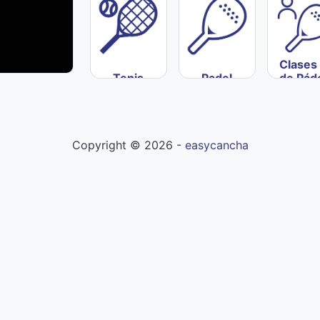
Clases
Tenis
Padel
de Pád
Copyright ©
2026
-
easycancha