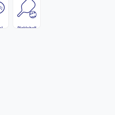
el
Pickleball