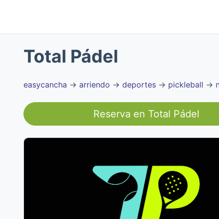
Total Pádel
easycancha
→
arriendo
→
deportes
→
pickleball
→
Reserva en
Total Pádel