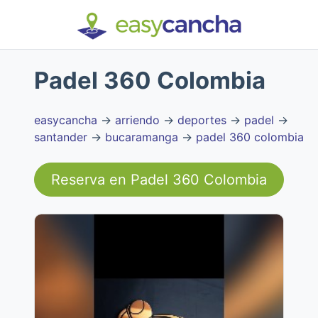
Padel 360 Colombia
easycancha
→
arriendo
→
deportes
→
padel
→
santander
→
bucaramanga
→
padel 360 colombia
Reserva en
Padel 360 Colombia