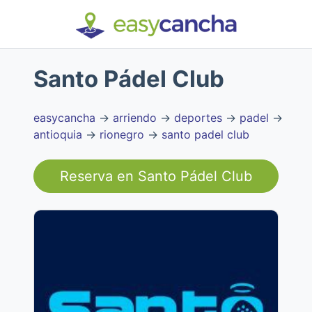
Santo Pádel Club
easycancha
→
arriendo
→
deportes
→
padel
→
antioquia
→
rionegro
→
santo padel club
Reserva en
Santo Pádel Club