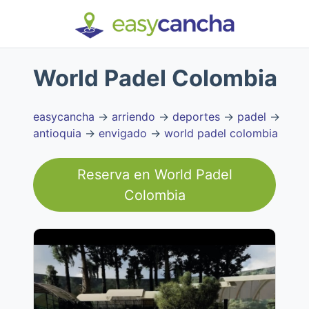
World Padel Colombia
easycancha
→
arriendo
→
deportes
→
padel
→
antioquia
→
envigado
→
world padel colombia
Reserva en
World Padel
Colombia