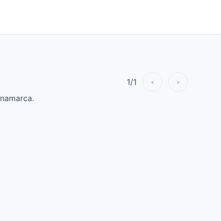
1
/
1
<
>
inamarca.