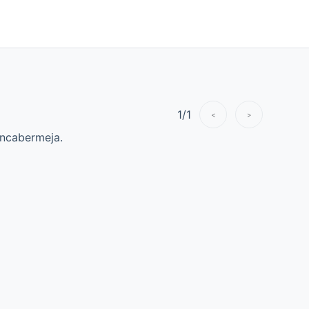
1
/
1
<
>
ancabermeja.