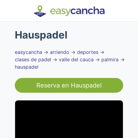
Hauspadel
easycancha
→
arriendo
→
deportes
→
clases de padel
→
valle del cauca
→
palmira
→
hauspadel
Reserva en
Hauspadel