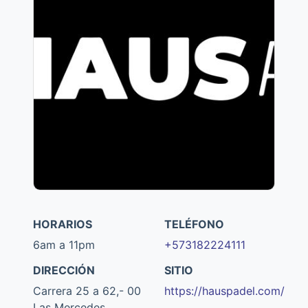
HORARIOS
TELÉFONO
6am a 11pm
+573182224111
DIRECCIÓN
SITIO
Carrera 25 a 62,- 00
https://hauspadel.com/
Las Mercedes,