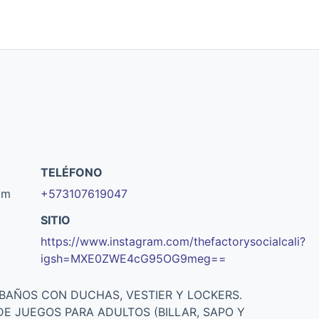
TELÉFONO
am
+573107619047
SITIO
https://www.instagram.com/thefactorysocialcali?
igsh=MXE0ZWE4cG95OG9meg==
*BAÑOS CON DUCHAS, VESTIER Y LOCKERS.
E JUEGOS PARA ADULTOS (BILLAR, SAPO Y