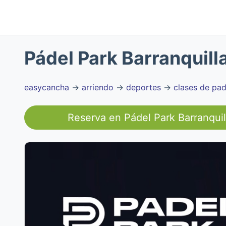
Pádel Park Barranquill
easycancha
→
arriendo
→
deportes
→
clases de pad
Reserva en
Pádel Park Barranquil