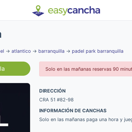
a
el
→
atlantico
→
barranquilla
→
padel park barranquilla
la
Solo en las mañanas reservas 90 minu
DIRECCIÓN
CRA 51 #82-98
INFORMACIÓN DE CANCHAS
Solo en las mañanas paga una hora y jue