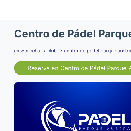
Centro de Pádel Parqu
easycancha
→
club
→
centro de padel parque austra
Reserva en
Centro de Pádel Parque A