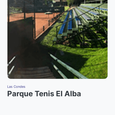
Las Condes
V
Parque Tenis El Alba