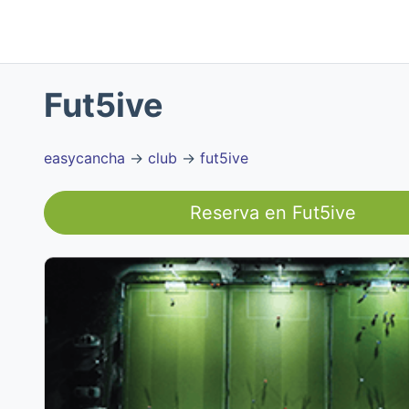
Fut5ive
easycancha
→
club
→
fut5ive
Reserva en
Fut5ive