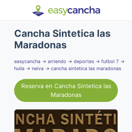
Cancha Sintetica las
Maradonas
easycancha
→
arriendo
→
deportes
→
futbol 7
→
huila
→
neiva
→
cancha sintetica las maradonas
Reserva en
Cancha Sintetica las
Maradonas