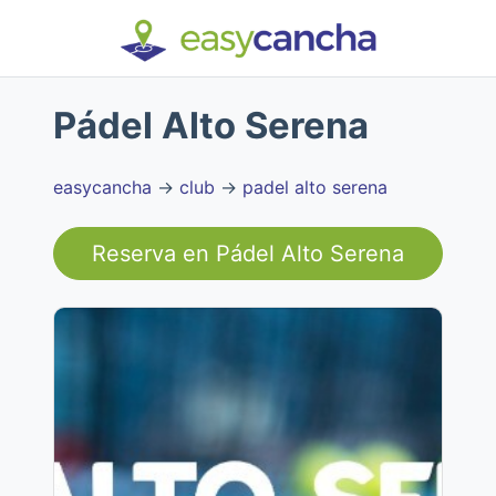
Pádel Alto Serena
easycancha
→
club
→
padel alto serena
Reserva en
Pádel Alto Serena