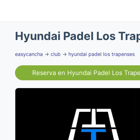
Hyundai Padel Los Tr
easycancha
→
club
→
hyundai padel los trapenses
Reserva en
Hyundai Padel Los Trap