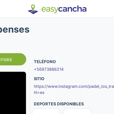
apenses
enses
TELÉFONO
+56973886214
SITIO
https://www.instagram.com/padel_los_tr
hl=es
DEPORTES DISPONIBLES