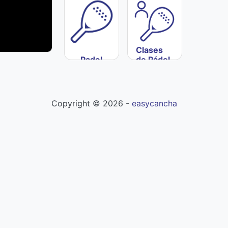
Clases
Padel
de Pádel
Copyright ©
2026
-
easycancha