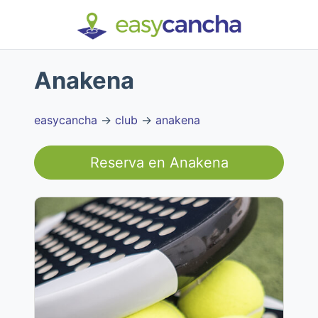
Anakena
easycancha
→
club
→
anakena
Reserva en
Anakena