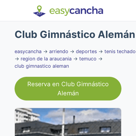
Club Gimnástico Alemán
easycancha
→
arriendo
→
deportes
→
tenis techado
→
region de la araucania
→
temuco
→
club gimnastico aleman
Reserva en
Club Gimnástico
Alemán