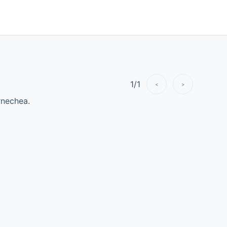
1
/
1
<
>
rnechea.