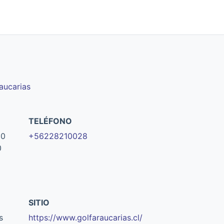
raucarias
TELÉFONO
00
+56228210028
0
SITIO
s
https://www.golfaraucarias.cl/