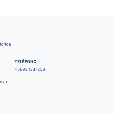
lorida
TELÉFONO
0
+56934387238
erva