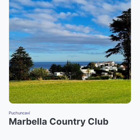
Puchuncaví
P
Marbella Country Club