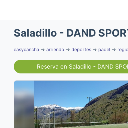
Saladillo - DAND SPOR
easycancha
→
arriendo
→
deportes
→
padel
→
regi
Reserva en
Saladillo - DAND SP