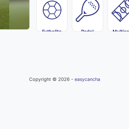
Futbolito
Padel
Multic
Copyright ©
2026
-
easycancha