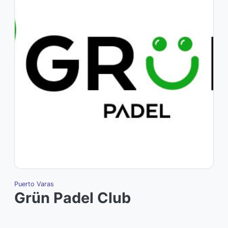
Puerto Varas
P
Grün Padel Club