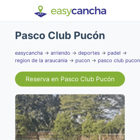
Pasco Club Pucón
easycancha
→
arriendo
→
deportes
→
padel
→
region de la araucania
→
pucon
→
pasco club pucon
Reserva en
Pasco Club Pucón