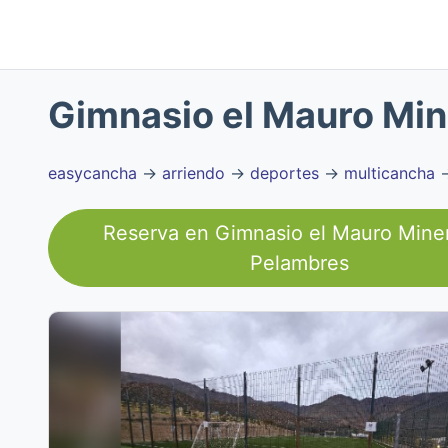
Gimnasio el Mauro Min
easycancha
→
arriendo
→
deportes
→
multicancha
Reserva en
Gimnasio el Mauro Miner
Pelambres