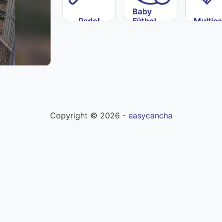
Baby
Padel
Fútbol
Multic
Copyright ©
2026
-
easycancha