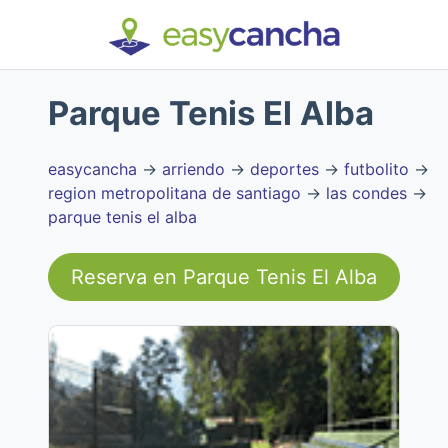
Parque Tenis El Alba
easycancha
→
arriendo
→
deportes
→
futbolito
→
region metropolitana de santiago
→
las condes
→
parque tenis el alba
Reserva en
Parque Tenis El Alba