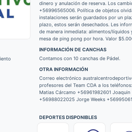
dinero y anulación de reserva. Los camb
+56996565006. Política de objetos olvid
instalaciones serán guardados por un plaz
plazo, estos serán desechados. Les info
de manera inmediata: alimentos/líquidos y
mesa de ping pong por hora. Valor $5.000 
INFORMACIÓN DE CANCHAS
Contamos con 10 canchas de Pádel.
iento
OTRA INFORMACIÓN
Correo electrónico australcentrodeporti
profesores del Team CDA a los teléfon
Matias Cárcamo +56961982601 Joaquin 
+56988022025 Jorge Weeks +569950611
DEPORTES DISPONIBLES