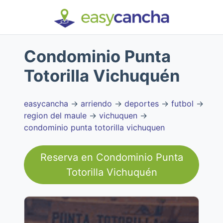
Condominio Punta
Totorilla Vichuquén
easycancha
→
arriendo
→
deportes
→
futbol
→
region del maule
→
vichuquen
→
condominio punta totorilla vichuquen
Reserva en
Condominio Punta
Totorilla Vichuquén