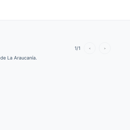
1
/
1
<
>
 de La Araucanía.