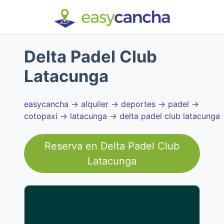
Delta Padel Club
Latacunga
easycancha
→
alquiler
→
deportes
→
padel
→
cotopaxi
→
latacunga
→
delta padel club latacunga
Reserva en
Delta Padel Club
Latacunga