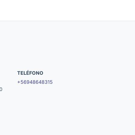
TELÉFONO
+56948648315
0