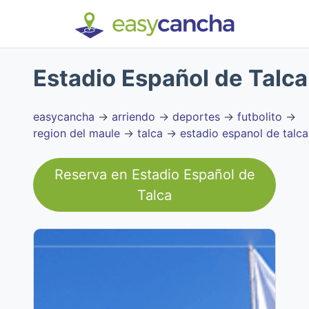
Estadio Español de Talca
easycancha
→
arriendo
→
deportes
→
futbolito
→
region del maule
→
talca
→
estadio espanol de talca
Reserva en
Estadio Español de
Talca