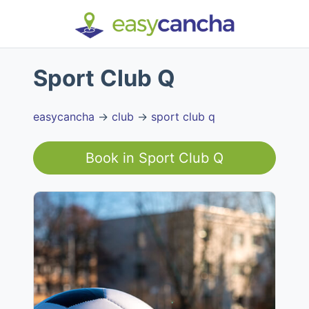
Sport Club Q
easycancha
→
club
→
sport club q
Book in
Sport Club Q